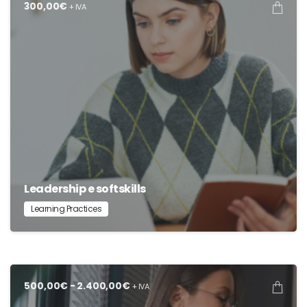
300,00
€
+ IVA
Leadership e softskills
Learning Practices
Fascia
500,00
€
-
2.400,00
€
+ IVA
di