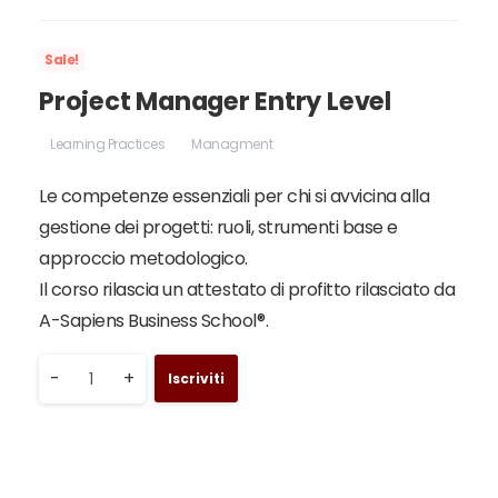
prezzo
prezzo
originale
attuale
Sale!
era:
è:
Project Manager Entry Level
300,00€.
150,00€.
Learning Practices
Managment
Le competenze essenziali per chi si avvicina alla
gestione dei progetti: ruoli, strumenti base e
approccio metodologico.
Il corso rilascia un attestato di profitto rilasciato da
A-Sapiens Business School®.
Project
-
+
Iscriviti
Manager
Entry