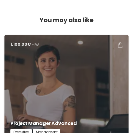
Level
quantity
You may also like
1.100,00
€
+ IVA
Project Manager Advanced
Executive
Managment